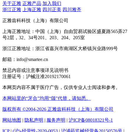
关于正雅
正雅产品
加入我们
浙江正雅
上海正雅
四川正美
四川雅齐
正雅齿科科技（上海）有限公司
上海正雅地址：中国（上海）自由贸易试验区盛夏路565弄27
号2层，32、34号201、203、204、205室
浙江正雅地址：浙江省嘉兴市南湖区大桥镇兴业路999号
邮箱：info@smartee.cn
禁忌内容或注意事项详见说明书
注册证号：沪械注准20192170061
本网页内容不属于医疗广告，仅供专业人士阅读和参考。
本网站里的“牙合”均用“颌”代替，请知悉。
版权所有 ©2004-2026 正雅齿科科技（上海）有限公司
网站地图
|
隐私声明
|
服务声明
|
沪ICP备08018321号-1
ICP
|
(沪)-经营性-2020-0053
|
沪浦药监械经营备20150576号
|