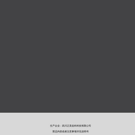
生产企业：四川正美齿科科技有限公司
禁忌内容或者注意事项详见说明书