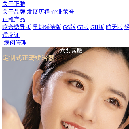
关于正雅
关于品牌
发展历程
企业荣誉
正雅产品
咬合诱导版
早期矫治版
GS版
GI版
GII版
航天版
适应证
病例管理
六要素版