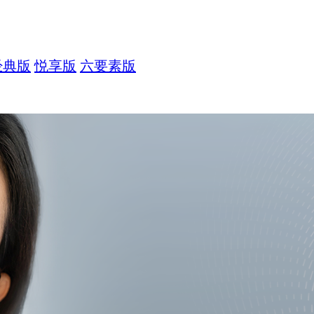
经典版
悦享版
六要素版