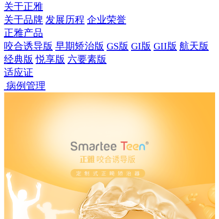
关于正雅
关于品牌
发展历程
企业荣誉
正雅产品
咬合诱导版
早期矫治版
GS版
GI版
GII版
航天版
经典版
悦享版
六要素版
适应证
病例管理