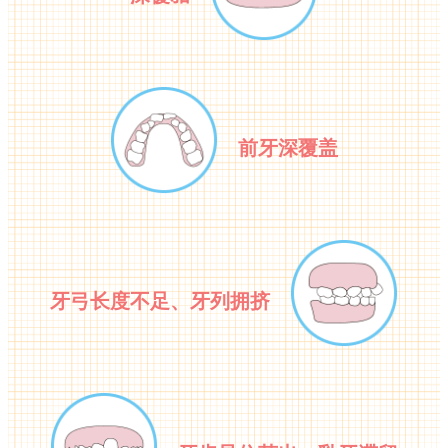
前牙深覆盖
牙弓长度不足、牙列拥挤