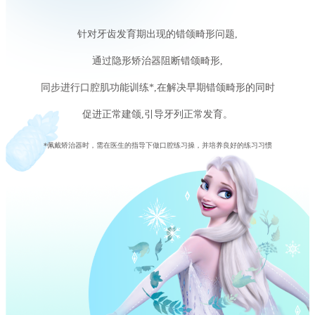
针对牙齿发育期出现的错颌畸形问题,
通过隐形矫治器阻断错颌畸形,
同步进行口腔肌功能训练*,在解决早期错颌畸形的同时
促进正常建颌,引导牙列正常发育。
*佩戴矫治器时，需在医生的指导下做口腔练习操，并培养良好的练习习惯