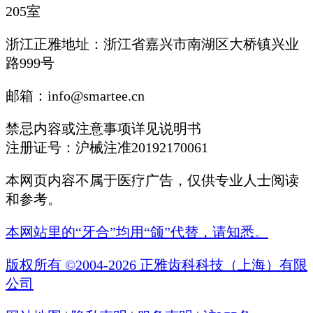
205室
浙江正雅地址：浙江省嘉兴市南湖区大桥镇兴业
路999号
邮箱：info@smartee.cn
禁忌内容或注意事项详见说明书
注册证号：沪械注准20192170061
本网页内容不属于医疗广告，仅供专业人士阅读
和参考。
本网站里的“牙合”均用“颌”代替，请知悉。
版权所有 ©2004-2026 正雅齿科科技（上海）有限
公司