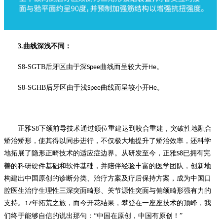
3.
曲线深浅不同
：
S8-SGTB
后牙区由于深
曲线而呈较大开
。
Spee
He
S8-SGHB
后牙区由于浅
曲线而呈较小开
。
Spee
He
正雅
S8
下颌前导技术通过颌位重建达到咬合重建，突破性地融合
矫治矫形，使其得以同步进行，不仅极大地提升了矫治效率，还科学
地拓展了隐形正畸技术的适应症边界。从研发至今，正雅
已拥有完
S8
善的科研硬件基础和软件基础，并陪伴经验丰富的医学团队，创新地
构建出中国原创的诊断分类、治疗方案及疗后保持方案，成为中国口
腔医生治疗生理性三深突面畸形、关节源性突面与偏颌畸形强有力的
支持。
年拓荒之旅，而今开花结果，攀登在一座座技术的顶峰，我
17
们终于能够自信的说出那句：“中国在原创，中国有原创！”