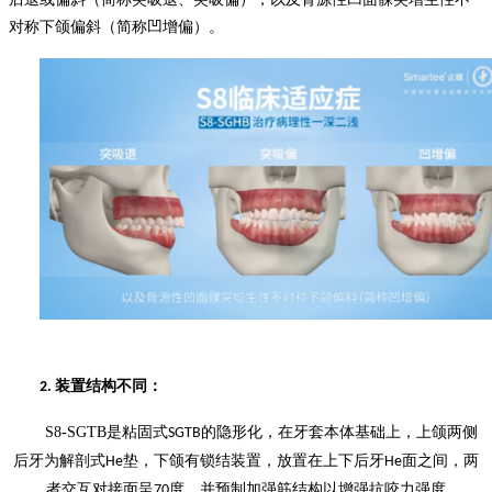
对称下颌偏斜（简称凹增偏）。
装置结构不同
：
2.
S8-SGTB
是粘固式
的隐形化，在牙套本体基础上，上颌两侧
SGTB
后牙为解剖式
垫，下颌有锁结装置，放置在上下后牙
面之间，两
He
He
者交互对接面呈
度，并预制加强筋结构以增强抗咬力强度
70