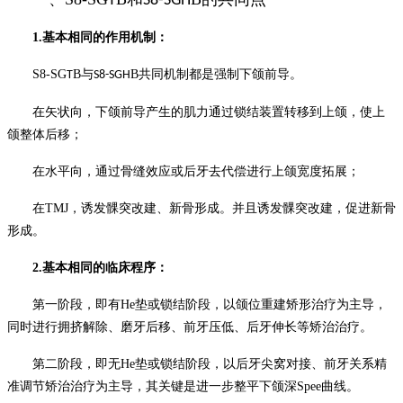
T
S8-SG
H
1.
基本相同的作用机制：
S8-SG
B
与
B
共同机制都是强制下颌前导
。
T
S8-SG
H
在矢状向，下颌前导产生的肌力通过锁结装置转移到上颌，使上
颌整体后移；
在水平向，通过骨缝效应或后牙去代偿进行上颌宽度拓展；
在
TMJ
，诱发髁突改建、新骨形成。并且诱发髁突改建，促进新骨
形成。
2.
基本相同的临床程序：
第一阶段
，即有
He
垫或锁结阶段，
以颌位重建矫形治疗为主导，
同时进行拥挤解除、磨牙后移、前牙压低、后牙伸长等矫治治疗。
第二阶段
，即无
He
垫或锁结阶段，
以后牙尖窝对接、前牙关系精
准调节矫治治疗为主导，其关键是进一步整平下颌深
Spee
曲线。