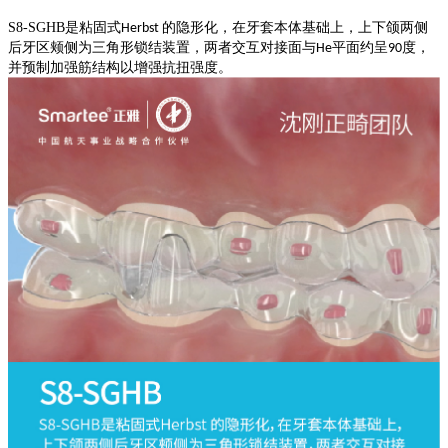
S8-SGHB
是粘固式
的隐形化，在牙套本体基础上，上下颌两侧
Herbst
后牙区颊侧为三角形锁结装置，两者交互对接面与
平面约呈
度，
He
90
并预制加强筋结构以增强抗扭强度。