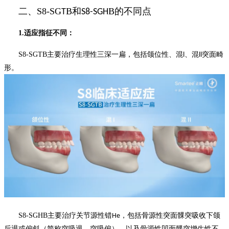
二、
S8-SG
B
和
B
的不
同点
T
S8-SG
H
1.
适应指征不同
：
S8-SGTB
主要治疗生理性三深一扁，包括颌位性、混
、混
突面畸
l
ll
形
。
S8-SGHB
主要治疗关节源性错
，包括骨源性突面髁突吸收下颌
He
后退或偏斜（简称突吸退、突吸偏），以及骨源性凹面髁突增生性不