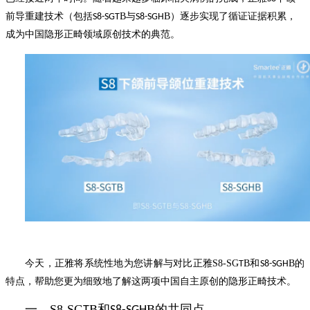
前导重建技术（包括
B
与
B
）逐步实现了循证证据积累，
S8-SG
T
S8-SG
H
成为中国隐形正畸领域原创技术的典范。
今天，正雅将系统性地为您讲解与对比正雅
S8-SG
B
和
B
的
T
S8-SG
H
特点，帮助您更为细致地了解这两项中国自主原创的隐形正畸技术。
一、
S8-SG
B
和
B
的
共同点