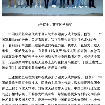
（于院士为获奖同学颁奖）
中国航天基金会代表于登云院士在颁奖仪式上致辞。他说：
“一个
国家和民族的进步，关键看教育。我很欣慰今天看到那么多优秀学
子，看到我们中国航天航空事业的有生力量。我本人一直致力于航天
事业，中国航天基金会一直秉承‘服务航天 造福人民’的宗旨，在教育
领域鼓励更多的优秀学子为中国航天事业贡献聪明才智，相信这个荣
誉一定会激励同学们在航天道路上走得更快更高更远”。于院士也对正
雅集团关注教育事业并奉献爱心表示衷心感谢。
正雅集团总经理姚峻峰在线参加了颁奖仪式并致辞。
他表示：
“中
国航天作为国家尖端技术、民族自主品牌的代表，激励着正雅集团全
体员工把学习航天精神、对标航天品质
作
为目标。中国口腔行业发展
的起步相对较晚，正雅作为民族企业，希望能将更多专利转化为临床
技术并让更多国人受益。正雅十分感谢中国航天基金会牵线，也十分