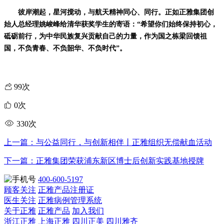
彼岸潮起，星河搅动，与航天精神同心、同行。正如正雅集团创
始人总经理姚峻峰给清华获奖学生的寄语：
“希望你们始终保持初心，
砥砺前行，为中华民族复兴贡献自己的力量，作为国之栋梁回馈祖
国，不负青春、不负韶华、不负时代”。
99次
0次
330次
上一篇：与公益同行，与创新相伴丨正雅组织无偿献血活动
下一篇：正雅集团荣获浦东新区博士后创新实践基地授牌
400-600-5197
顾客关注
正雅产品注册证
医生关注
正雅病例管理系统
关于正雅
正雅产品
加入我们
浙江正雅
上海正雅
四川正美
四川雅齐