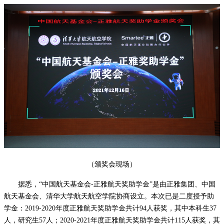
（颁奖会现场）
据悉，
“中国航天基金会-正雅航天奖助学金”是由正雅集团、中国
航天基金会、清华大学航天航空学院协商设立。本次已是二度授予助
学金：2019-2020年度正雅航天奖助学金共计94人获奖，其中本科生37
人，研究生57人；2020-2021年度正雅航天奖助学金共计115人获奖，其