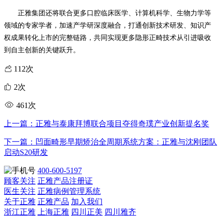
正雅集团还将联合更多口腔临床医学、计算机科学、生物力学等
领域的专家学者，加速
产学研
深度融合，打通创新技术研发、知识产
权成果转化上市的完整链路，共同实现更多隐形正畸技术从引进吸收
到自主创新的关键跃升。
112次
2次
461次
上一篇：正雅与泰康拜博联合项目夺得奇璞产业创新提名奖
下一篇：凹面畸形早期矫治全周期系统方案：正雅与沈刚团队
启动S20研发
400-600-5197
顾客关注
正雅产品注册证
医生关注
正雅病例管理系统
关于正雅
正雅产品
加入我们
浙江正雅
上海正雅
四川正美
四川雅齐