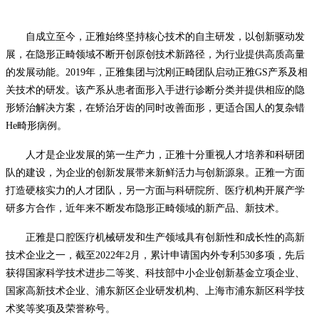
自成立至今，正雅始终坚持核心技术的自主研发，以创新驱动发
展，在隐形正畸领域不断开创原创技术新路径，为行业提供高质高量
的发展动能。
2019年，正雅集团与沈刚正畸团队启动正雅GS产系及相
关技术的研发。该产系从患者面形入手进行诊断分类并提供相应的隐
形矫治解决方案，在矫治牙齿的同时改善面形，更适合国人
的
复杂错
He畸形病例。
人才是企业发展的第一生产力，正雅十分重视人才培养和科研团
队的建设，为企业的创新发展带来新鲜活力与创新源泉。正雅一方面
打造硬核实力的人才团队，另一方面与科研院所、医疗机构开展产学
研多方合作，近年来不断发布隐形正畸领域的新产品、新技术。
正雅是口腔医疗机械研发和生产领域具有创新性和成长性的高新
技术企业之一
，
截至
2022年2月，累计申请国内外专利530多项，先后
获得国家科学技术进步二等奖、科技部中小企业创新基金立项企业、
国家高新技术企业、浦东新区企业研发机构、上海市浦东新区科学技
术奖等奖项
及
荣誉称号。