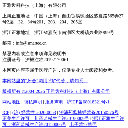
正雅齿科科技（上海）有限公司
上海正雅地址：中国（上海）自由贸易试验区盛夏路565弄27
号2层，32、34号201、203、204、205室
浙江正雅地址：浙江省嘉兴市南湖区大桥镇兴业路999号
邮箱：info@smartee.cn
禁忌内容或注意事项详见说明书
注册证号：沪械注准20192170061
本网页内容不属于医疗广告，仅供专业人士阅读和参考。
本网站里的“牙合”均用“颌”代替，请知悉。
版权所有 ©2004-2026 正雅齿科科技（上海）有限公司
网站地图
|
隐私声明
|
服务声明
|
沪ICP备08018321号-1
ICP
|
(沪)-经营性-2020-0053
|
沪浦药监械经营备20150576号
|
正美生产许可：川药监械生产许20190009号
|
浙江正雅生产许
可：浙药监械生产许20150006号
|
电子营业执照