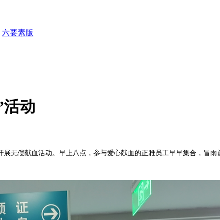
六要素版
”活动
开展无偿献血活动。早上八点，参与爱心献血的正雅员工早早集合，冒雨