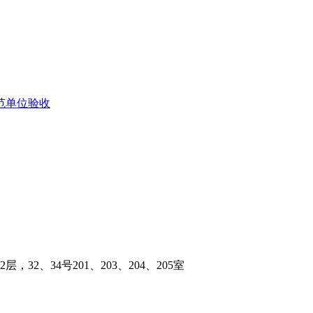
范单位验收
2、34号201、203、204、205室