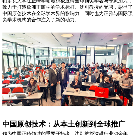
帕多瓦大学在正畸学领域积极邀请全球顶尖学者与专家加入，
致力于打造欧洲正畸学的学术标杆。沈刚教授的受聘，彰显了
中国原创技术在全球学术界的影响力，同时也为正雅与国际顶
尖学术机构的合作注入了新的动力。
中国原创技术：从本土创新到全球推广
作为中国正畸领域的重要开拓者，沈刚教授深耕行业
30余年，