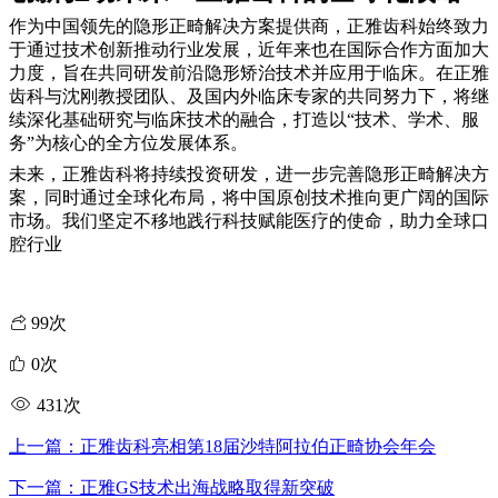
作为中国领先的隐形正畸解决方案提供商，正雅
齿科
始终致力
于通过技术创新
推动行业发展，近年来也在
国际合作
方面加大
力度，旨在共同研发前沿隐形矫治技术并应用于临床。
在正雅
齿科与沈刚教授团队、及国内外临床专家的共同努力下，
将继
续深化基础研究与临床技术的融合，打造以
“技术、学术、服
务”为核心的全方位发展体系。
未来，正雅
齿科
将
持续投资研发，
进一步完善隐形正畸解决方
案，同时通过全球化布局，将中国原创技术推向更广阔的国际
市场。我们坚定不移地践行科技赋能医疗的使命，助力全球口
腔行业
99次
0次
431次
上一篇：正雅齿科亮相第18届沙特阿拉伯正畸协会年会
下一篇：正雅GS技术出海战略取得新突破