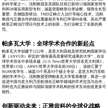
的科学家之一。
沈刚教授及其团队目前已获得
12项国家发明专
利和38项实用新型专利，涵盖突面畸形分类诊断、颌骨生长型
重塑、舌侧隐形矫治、TMD正畸介入治疗等核心技术。
沈刚
教授与正雅合作的颌位重建相关专利已申请
8
0
余项。其
在严重
畸形正畸治疗理论与技术上的创新，为行业树立了全新的
典
范
。
帕多瓦大学：全球学术合作的新起点
帕多瓦大学创建于
1222年，是意大利高校及研究机构国家评估
署（ANVUR）评定的“拥有最高质量研究成果的大学”，在全
球学术排名中表现卓越（U.S. News世界大学排名意大利第1，
世界第115位；ARWU世界大学排名前200位）。该校汇聚了
60,000名学生，涵盖33个系及93个硕士专业，是意大利乃至欧
洲的学术中心。
沈刚教授受聘帕多瓦大学客座教授，将进一步
促进中国与意大利乃至欧洲在正畸学领域的学术交流与合作，
同时也为正雅
齿科
与国际顶级学术机构的技术互动创造更多可
能性。
创新驱动未来：正雅
齿科
的全球化战略