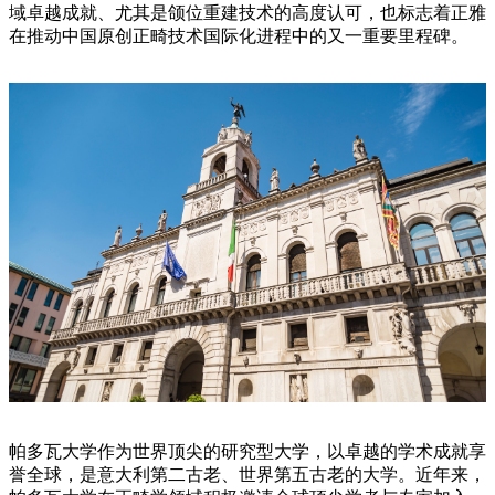
域卓越成就
、尤其是颌位重建技术
的高度认可，也标志着正雅
在推动中国原创正畸技术国际化进程中的又一重要里程碑。
帕多瓦大学作为世界顶尖的研究型大学，以卓越的学术成就享
誉全球，是意大利第二古老、世界第五古老的大学。近年来，