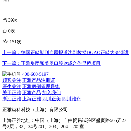
39次
0次
151次
上一篇：德国正畸期刊专题报道沈刚教授DGAO正畸大会演讲
下一篇：正雅集团和美奥口腔达成合作早矫项目
400-600-5197
顾客关注
正雅产品注册证
医生关注
正雅病例管理系统
关于正雅
正雅产品
加入我们
浙江正雅
上海正雅
四川正美
四川雅齐
正雅齿科科技（上海）有限公司
上海正雅地址：中国（上海）自由贸易试验区盛夏路565弄27
号2层，32、34号201、203、204、205室