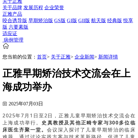
关于正雅
关于品牌
发展历程
企业荣誉
正雅产品
咬合诱导版
早期矫治版
GS版
GI版
GII版
航天版
经典版
悦享
版
六要素版
适应证
病例管理
您当前的位置：
首页
>
关于正雅
>
企业新闻
>
新闻详情
正雅早期矫治技术交流会在上
海成功举办
2025年07月03日
2025年7月1日至2日，正雅儿童早期矫治技术交流会在
上海成功举行。
史真教授及其他正畸专家与300多位临
床医生齐聚一堂。
会议深入探讨了儿童早期矫治的临床
难题，通过讨论实践方案与技术革新路径，促进了儿童