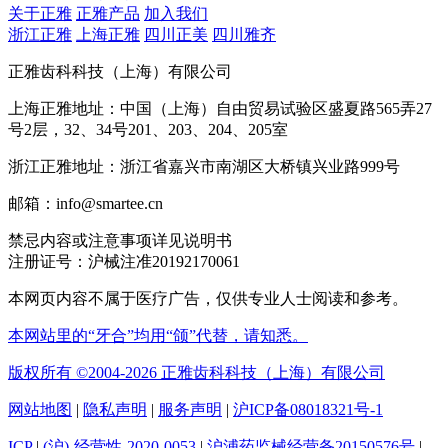
关于正雅
正雅产品
加入我们
浙江正雅
上海正雅
四川正美
四川雅齐
正雅齿科科技（上海）有限公司
上海正雅地址：中国（上海）自由贸易试验区盛夏路565弄27
号2层，32、34号201、203、204、205室
浙江正雅地址：浙江省嘉兴市南湖区大桥镇兴业路999号
邮箱：info@smartee.cn
禁忌内容或注意事项详见说明书
注册证号：沪械注准20192170061
本网页内容不属于医疗广告，仅供专业人士阅读和参考。
本网站里的“牙合”均用“颌”代替，请知悉。
版权所有 ©2004-2026 正雅齿科科技（上海）有限公司
网站地图
|
隐私声明
|
服务声明
|
沪ICP备08018321号-1
ICP
|
(沪)-经营性-2020-0053
|
沪浦药监械经营备20150576号
|