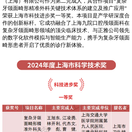
（上海）有限公司作为第二完成人，其合作项目“复杂
牙颌面畸形精准外科关键技术体系的建立及推广应用”
荣获上海市科技进步奖一等奖。
本项目是产学研深度
合
作
的创新标杆。它成功融合了上海九院口腔颅颌面科在
复杂牙颌面畸形领域的顶尖临床技术
、
与正雅公司领先
的数字化软件模拟与智能生产能力，
携手
为复杂牙颌面
畸形患者开启了优质
的
诊疗新体验。