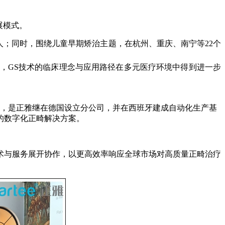
展模式。
0人；同时，围绕儿童早期矫治主题，在杭州、重庆、南宁等22个
参与，GS技术的临床理念与应用路径在多元医疗环境中得到进一步
立，是正雅继在德国设立分公司，并在西班牙建成自动化生产基
的数字化正畸解决方案。
技术与服务展开协作，以更高效率响应全球市场对高质量正畸治疗