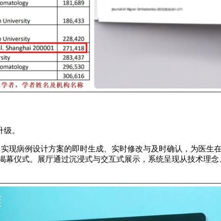
升级。
法，实现病例设计方案的即时生成、实时修改与及时确认，为医生
举办揭幕仪式。展厅通过沉浸式与交互式展示，系统呈现从技术理