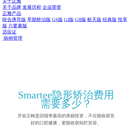
关于正雅
关于品牌
发展历程
企业荣誉
正雅产品
咬合诱导版
早期矫治版
GS版
GI版
GII版
航天版
经典版
悦享
版
六要素版
适应证
病例管理
Smartee隐形矫治费用
需要多少？
牙齿正畸是回报率最高的美丽投资，不仅能收获良
好的口腔健康，更能收获灿烂笑容。